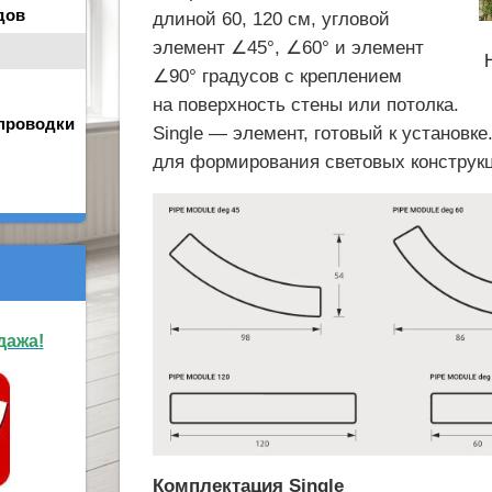
дов
длиной 60, 120 см, угловой
элемент ∠45°, ∠60° и элемент
∠90° градусов с креплением
на поверхность стены или потолка.
проводки
Single — элемент, готовый к установке
для формирования световых конструк
дажа!
Комплектация Single