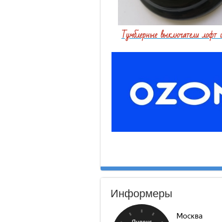
Тумблерные выключатели лофт и
Информеры