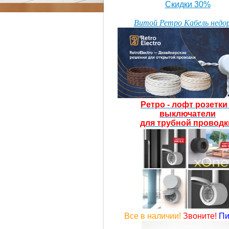
Скидки 30%
Витой Ретро Кабель недо
Ретро - лофт розетк
выключатели
для трубной проводк
Все в наличии!
Звоните!
Пи