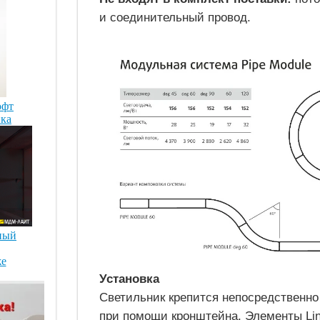
и соединительный провод.
офт
ика
ный
же
Установка
Светильник крепится непосредственно
при помощи кронштейна. Элементы Li