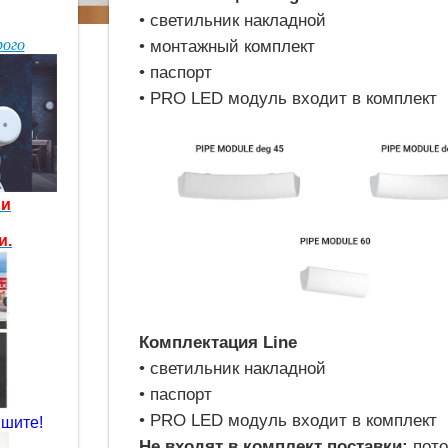
• светильник накладной
рого
• монтажный комплект
• паспорт
• PRO LED модуль входит в комплект
и
и
и.
Комплектация Line
• светильник накладной
• паспорт
• PRO LED модуль входит в комплект
шите!
Не входят в комплект поставки:
пото