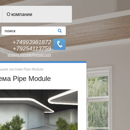
О компании
+74993981872
+79254113759
vintage.electrik@gmail.com
ьная система Pipe Module
ема Pipe Module