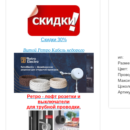
Скидки 30%
Витой Ретро Кабель недорого
ип:
Разме
Цвет:
Прово
Макси
Цокол
Артику
Ретро - лофт розетки
и
выключатели
для трубной проводки.